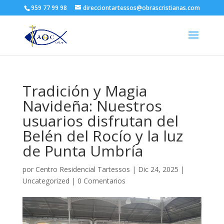
959 77 99 98
direcciontartessos@obrascristianas.com
Tradición y Magia
Navideña: Nuestros
usuarios disfrutan del
Belén del Rocío y la luz
de Punta Umbría
por
Centro Residencial Tartessos
|
Dic 24, 2025
|
Uncategorized
|
0 Comentarios