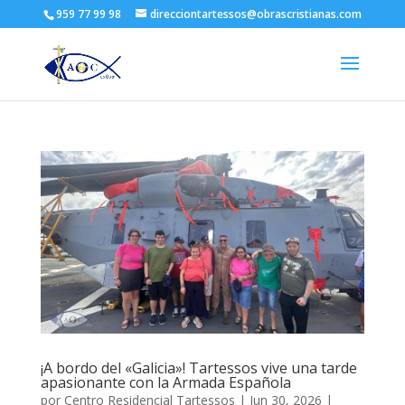
959 77 99 98
direcciontartessos@obrascristianas.com
¡A bordo del «Galicia»! Tartessos vive una tarde
apasionante con la Armada Española
por
Centro Residencial Tartessos
|
Jun 30, 2026
|