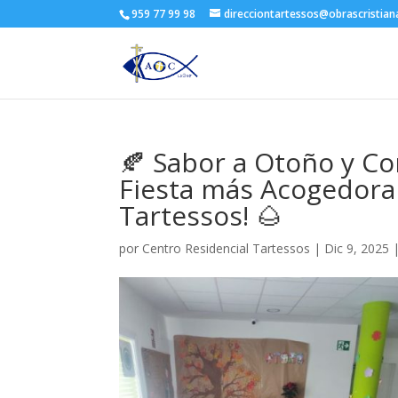
959 77 99 98
direcciontartessos@obrascristia
🍂 Sabor a Otoño y Co
Fiesta más Acogedora 
Tartessos! 🌰
por
Centro Residencial Tartessos
|
Dic 9, 2025