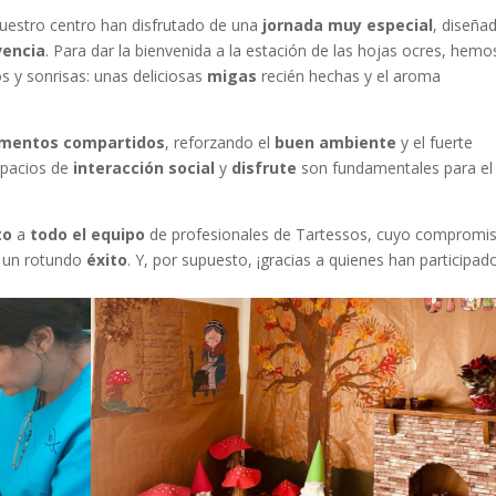
uestro centro han disfrutado de una
jornada muy especial
, diseña
vencia
. Para dar la bienvenida a la estación de las hojas ocres, hemo
 y sonrisas: unas deliciosas
migas
recién hechas y el aroma
omentos compartidos
, reforzando el
buen ambiente
y el fuerte
spacios de
interacción social
y
disfrute
son fundamentales para el
to
a
todo el equipo
de profesionales de Tartessos, cuyo compromi
ra un rotundo
éxito
. Y, por supuesto, ¡gracias a quienes han participad