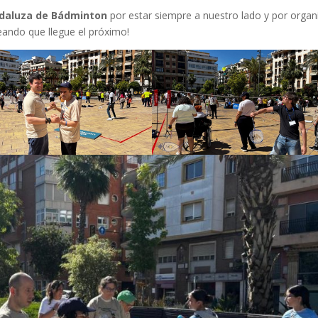
daluza de Bádminton
por estar siempre a nuestro lado y por organ
eando que llegue el próximo!