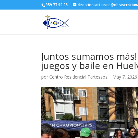
959 77 99 98
direcciontartessos@obrascristia
Juntos sumamos más! 
juegos y baile en Huel
por
Centro Residencial Tartessos
|
May 7, 2026