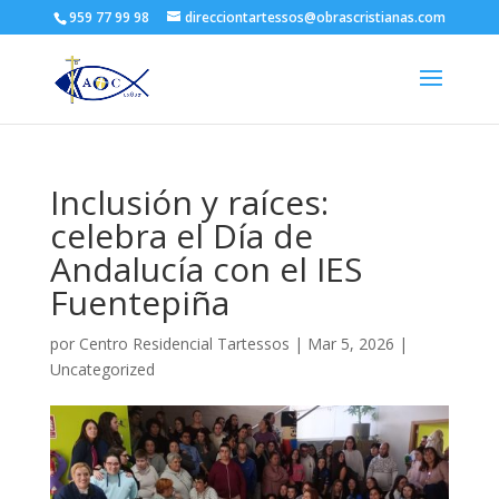
959 77 99 98
direcciontartessos@obrascristianas.com
Inclusión y raíces:
celebra el Día de
Andalucía con el IES
Fuentepiña
por
Centro Residencial Tartessos
|
Mar 5, 2026
|
Uncategorized