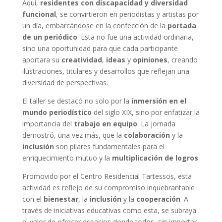
Aquí,
residentes con discapacidad y diversidad
funcional
, se convirtieron en periodistas y artistas por
un día, embarcándose en la confección de la
portada
de un periódico
. Esta no fue una actividad ordinaria,
sino una oportunidad para que cada participante
aportara su
creatividad
,
ideas
y
opiniones
, creando
ilustraciones, titulares y desarrollos que reflejan una
diversidad de perspectivas.
El taller se destacó no solo por la
inmersión en el
mundo periodístico
del siglo XIX, sino por enfatizar la
importancia del
trabajo en equipo
. La jornada
demostró, una vez más, que la
colaboración
y la
inclusión
son pilares fundamentales para el
enriquecimiento mutuo y la
multiplicación de logros
.
Promovido por el Centro Residencial Tartessos, esta
actividad es reflejo de su compromiso inquebrantable
con el
bienestar
, la
inclusión
y la
cooperación
. A
través de iniciativas educativas como esta, se subraya
el valor de ofrecer espacios donde todos, sin importar